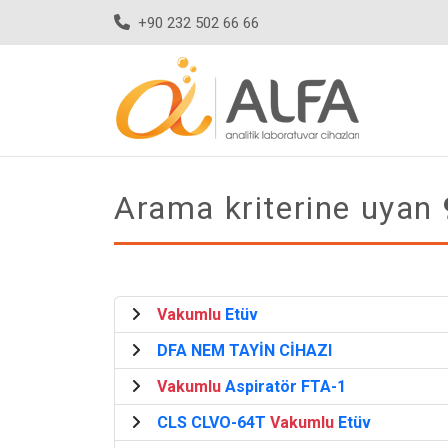
+90 232 502 66 66
Arama kriterine uyan
Vakumlu
Etüv
DFA NEM TAYİN CİHAZI
Vakumlu
Aspiratör FTA-1
CLS CLVO-64T
Vakumlu
Etüv