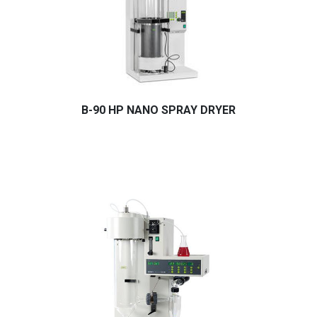
B-90 HP NANO SPRAY DRYER
En küçük örnek miktarlarının küçük miktarlarda mikron alt