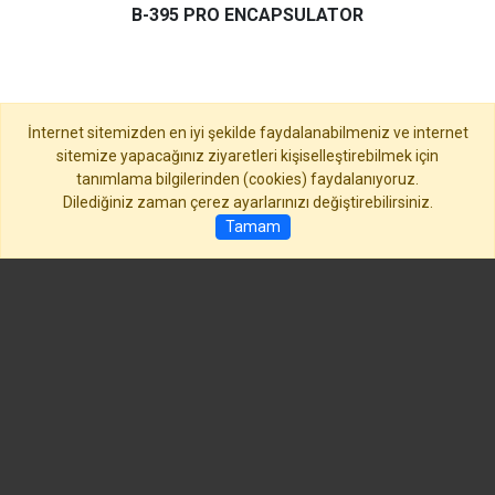
B-395 PRO ENCAPSULATOR
Buchi B-395 Enkapsülatör, Biyoteknoloji Uygulamaları, Tıbb
İnternet sitemizden en iyi şekilde faydalanabilmeniz ve internet
sitemize yapacağınız ziyaretleri kişiselleştirebilmek için
tanımlama bilgilerinden (cookies) faydalanıyoruz.
Dilediğiniz zaman çerez ayarlarınızı değiştirebilirsiniz.
Tamam
Ana Sayfa
Gizlilik Politikası
KVKK Aydınlatma Metni
İletişim
ALFA ANALİTİK LABORATUVAR CİHAZLARI TİC. LTD. ŞTİ
info@alfaanalitik.com
Powered by