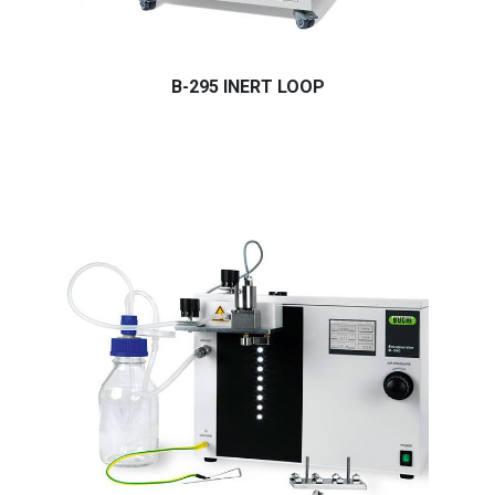
B-295 INERT LOOP
Buchi Inert Loop B-295, Mini Sprey Kurutucu B-290 ve Nano