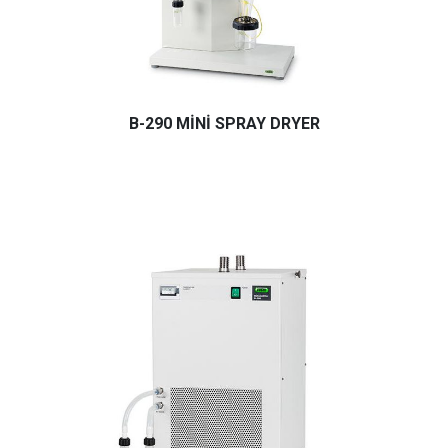
B-290 MİNİ SPRAY DRYER
Buchi B-290 Mini Spray Dryer İlaç, Malzeme, Kimya, Gıda, 