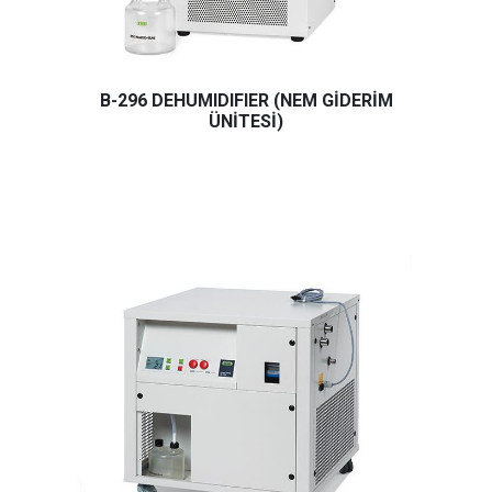
B-296 DEHUMIDIFIER (NEM GİDERİM
ÜNİTESİ)
Buchi Dehumidifier B-296 nem giderim ünitesi, özellikle n