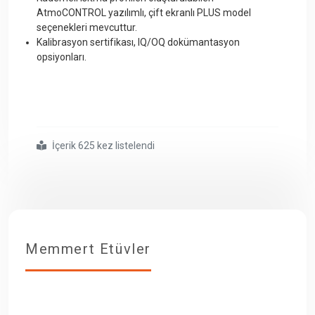
AtmoCONTROL yazılımlı, çift ekranlı PLUS model
seçenekleri mevcuttur.
Kalibrasyon sertifikası, IQ/OQ dokümantasyon
opsiyonları
.
İçerik 625 kez listelendi
#memmert un450 etüv
Memmert Etüvler