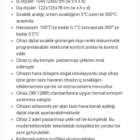
İç ölçüler
: 104x72x60 cm (w x h x d)
Dış ölçüler
: 122x125x78 cm (w x h x d)
Sıcaklık aralığı
: ortam sıcaklığının 5°C üzeri ile 300°C
arasında
Hassasiyet
: 100°C'ye kadar 0,1°C sonrasında 300°'ye
kadar 0.5°C
Cihaz dijital sıcaklık göstergeli olup renkli dokunmatik
programlanabilir elektronik kontrol ünitesi ile kontrol
edilir.
Cihaz iç-dış komple paslanmaz çelikten imal
edilmiştir.
Cihazın hava dolaşımı doğal sirkülasyonlu olup cihaz
içine giren taze havanın cihazın iç sıcaklığını
etkilememesi için bir ön ısıtma sistemi mevcuttur.
Cihaz, DIN 12880 standartlarına uygun termal emniyet
sistemine sahiptir.
Cihazın arkasında yer alan taze hava kanalı açıklığı
dijital olarak ayarlanabilmektedir.
Cihaz 2 adet paslanmaz çelik rafı ile kompledir. Bu
model kilitlenebilir tekerleklidir kolaylıkla bir yerden bir
yere götürülebilir.
Kademeli ısıtma profilleri oluşturulabilen