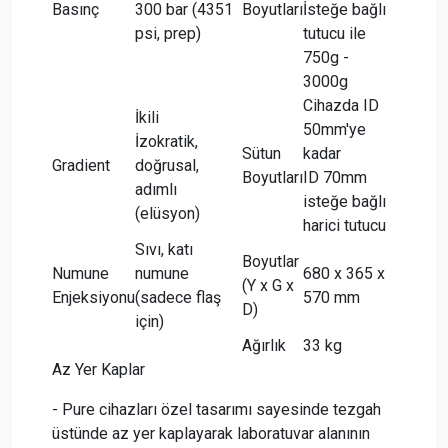
Basınç
300 bar (4351
Boyutları
İsteğe bağlı
psi, prep)
tutucu ile
750g -
3000g
Cihazda ID
İkili
50mm'ye
İzokratik,
Sütun
kadar
Gradient
doğrusal,
Boyutları
ID 70mm
adımlı
isteğe bağlı
(elüsyon)
harici tutucu
Sıvı, katı
Boyutlar
Numune
numune
680 x 365 x
(Y x G x
Enjeksiyonu
(sadece flaş
570 mm
D)
için)
Ağırlık
33 kg
Az Yer Kaplar
- Pure cihazları özel tasarımı sayesinde tezgah
üstünde az yer kaplayarak laboratuvar alanının