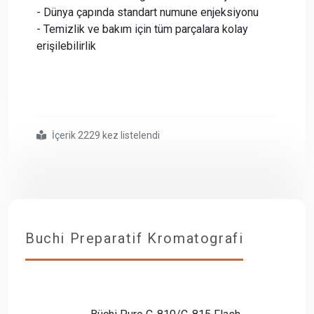
- Dünya çapında standart numune enjeksiyonu
- Temizlik ve bakım için tüm parçalara kolay
erişilebilirlik
İçerik 2229 kez listelendi
#pure
#850
#flash
#prep
Buchi Preparatif Kromatografi