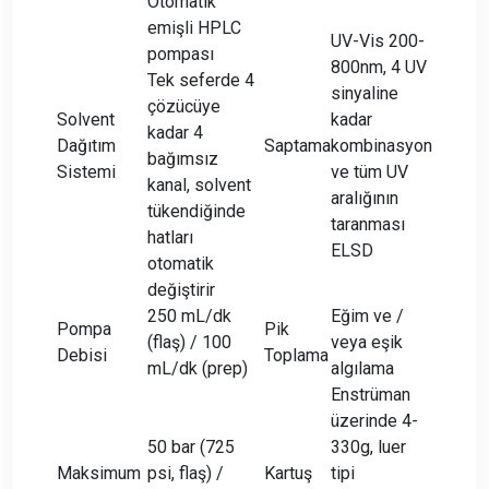
Otomatik
emişli HPLC
UV-Vis 200-
pompası
800nm, 4 UV
Tek seferde 4
sinyaline
çözücüye
Solvent
kadar
kadar 4
Dağıtım
Saptama
kombinasyon
bağımsız
Sistemi
ve tüm UV
kanal, solvent
aralığının
tükendiğinde
taranması
hatları
ELSD
otomatik
değiştirir
250 mL/dk
Eğim ve /
Pompa
Pik
(flaş) / 100
veya eşik
Debisi
Toplama
mL/dk (prep)
algılama
Enstrüman
üzerinde 4-
50 bar (725
330g, luer
Maksimum
psi, flaş) /
Kartuş
tipi