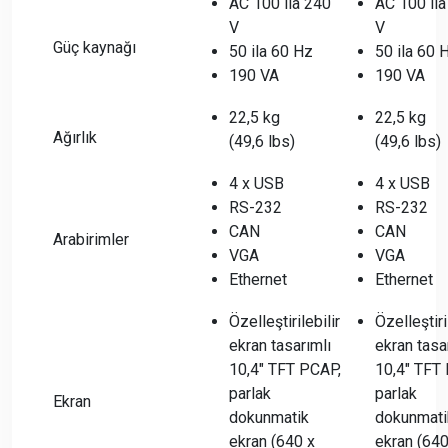
AC 100 ila 240
AC 100 ila
V
V
Güç kaynağı
50 ila 60 Hz
50 ila 60 
190 VA
190 VA
22,5 kg
22,5 kg
Ağırlık
(49,6 lbs)
(49,6 lbs)
4 x USB
4 x USB
RS-232
RS-232
CAN
CAN
Arabirimler
VGA
VGA
Ethernet
Ethernet
Özelleştirilebilir
Özelleştiri
ekran tasarımlı
ekran tasa
10,4" TFT PCAP,
10,4" TFT
parlak
parlak
Ekran
dokunmatik
dokunmati
ekran (640 x
ekran (640