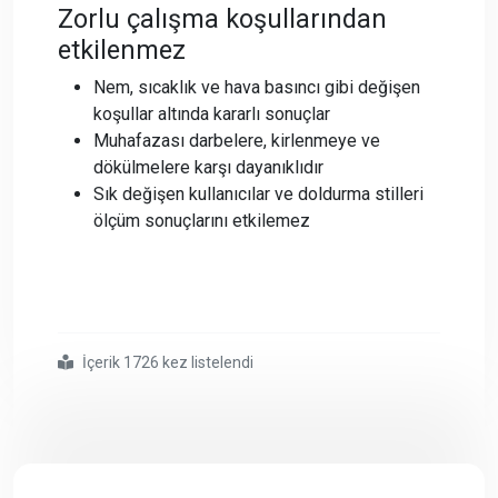
Zorlu çalışma koşullarından
etkilenmez
Nem, sıcaklık ve hava basıncı gibi değişen
koşullar altında kararlı sonuçlar
Muhafazası darbelere, kirlenmeye ve
dökülmelere karşı dayanıklıdır
Sık değişen kullanıcılar ve doldurma stilleri
ölçüm sonuçlarını etkilemez
İçerik 1726 kez listelendi
#yoğunluk
#ölçer
#dma
#4100