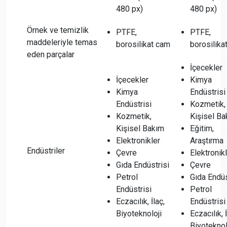
480 px)
480 px)
Örnek ve temizlik
PTFE,
PTFE,
maddeleriyle temas
borosilikat cam
borosilika
eden parçalar
İçecekler
İçecekler
Kimya
Kimya
Endüstrisi
Endüstrisi
Kozmetik,
Kozmetik,
Kişisel B
Kişisel Bakım
Eğitim,
Elektronikler
Araştırma
Endüstriler
Çevre
Elektronik
Gıda Endüstrisi
Çevre
Petrol
Gıda Endüs
Endüstrisi
Petrol
Eczacılık, İlaç,
Endüstrisi
Biyoteknoloji
Eczacılık, İ
Biyoteknol