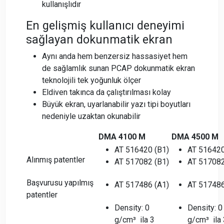
kullanışlıdır
En gelişmiş kullanıcı deneyimi
sağlayan dokunmatik ekran
Aynı anda hem benzersiz hassasiyet hem
de sağlamlık sunan PCAP dokunmatik ekran
teknolojili tek yoğunluk ölçer
Eldiven takınca da çalıştırılması kolay
Büyük ekran, uyarlanabilir yazı tipi boyutları
nedeniyle uzaktan okunabilir
DMA 4100 M
DMA 4500 M
AT 516420 (B1)
AT 516420
Alınmış patentler
AT 517082 (B1)
AT 517082
Başvurusu yapılmış
AT 517486 (A1)
AT 517486
patentler
Density: 0
Density: 0
g/cm³ ila 3
g/cm³ ila 