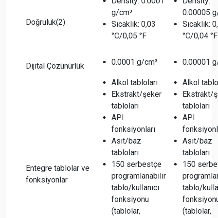
Density: 0.0001
Density:
g/cm³
0.00005 
Doğruluk(2)
Sıcaklık: 0,03
Sıcaklık: 0
°C/0,05 °F
°C/0,04 °F
0.0001 g/cm³
0.00001 g
Dijital Çözünürlük
Alkol tabloları
Alkol tablo
Ekstrakt/şeker
Ekstrakt/
tabloları
tabloları
API
API
fonksiyonları
fonksiyonl
Asit/baz
Asit/baz
tabloları
tabloları
150 serbestçe
150 serbe
Entegre tablolar ve
programlanabilir
programlan
fonksiyonlar
tablo/kullanıcı
tablo/kulla
fonksiyonu
fonksiyon
(tablolar,
(tablolar,