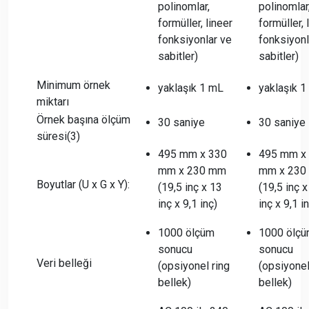
polinomlar,
polinomlar
formüller, lineer
formüller, 
fonksiyonlar ve
fonksiyonl
sabitler)
sabitler)
Minimum örnek
yaklaşık 1 mL
yaklaşık 
miktarı
Örnek başına ölçüm
30 saniye
30 saniye
süresi(3)
495 mm x 330
495 mm x
mm x 230 mm
mm x 230
Boyutlar (U x G x Y):
(19,5 inç x 13
(19,5 inç 
inç x 9,1 inç)
inç x 9,1 i
1000 ölçüm
1000 ölç
sonucu
sonucu
Veri belleği
(opsiyonel ring
(opsiyonel
bellek)
bellek)