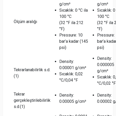
g/cm³
g/cm³
Sıcaklık: 0 °C ila
Sıcaklık: 0
100 °C
100 °C
Ölçüm aralığı
(32 °F ila 212
(32 °F ila
°F)
°F)
Pressure: 10
Pressure:
bar’a kadar (145
bar’a kada
psi)
psi)
Density:
Density:
0.000005
0.00001 g/cm³
Tekrarlanabilirlik s.d.
g/cm³
Sıcaklık: 0,02
(1)
Sıcaklık: 0
°C/0,04 °F
°C/0,02 °F
Tekrar
Density:
Density:
gerçekleştirilebilirlik
0.00005 g/cm³
0.00002 g
s.d.(1)